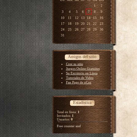
1
2
3
4
5
6
7
8
9
10
11
12
13
14
15
16
17
18
19
20
21
22
23
24
25
26
27
28
29
30
31
Amigos del sitio
Cree su sitio
Juegos Online Gratuitos
Su Escritorio en Línea
Tutoriales de Video
Fan Page de uCoz
Estadística
Total en línea:
1
Invitados:
1
Usuarios:
0