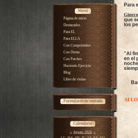
Para 
Menú
Ginec
Página de inicio
que s
los p
Destacados
Para EL
Para ELLA
Con Comprimidos
Con Dietas
"Al fi
en el
Con Parches
noche
Haciendo Ejercicio
siemp
Blog
Libro de visitas
Bas
SI L
Formulario de entrada
Calendario
«
Agosto 2026
»
LU
MA
MI
JU
VI
SA
DO