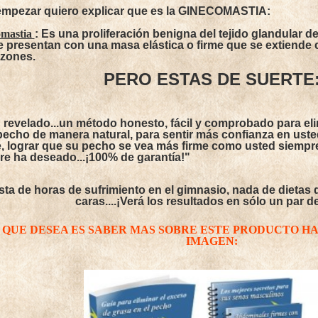
empezar quiero explicar que es la GINECOMASTIA:
omastia
: Es una proliferación benigna del tejido glandular 
e presentan con una masa elástica o firme que se extiende
ezones.
PERO ESTAS DE SUERTE
n revelado...un método honesto, fácil y comprobado para el
 pecho de manera natural, para sentir más confianza en us
, lograr que su pecho se vea más firme como usted siempre
re ha deseado...¡100% de garantía!"
ta de horas de sufrimiento en el gimnasio, nada de dietas 
caras....¡Verá los resultados en sólo un par de
O QUE DESEA ES SABER MAS SOBRE ESTE PRODUCTO HA
IMAGEN: