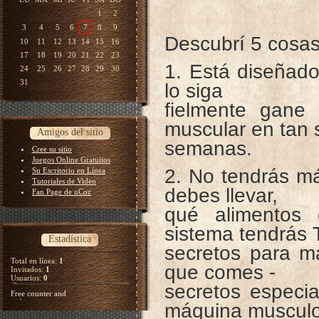
1
2
3
4
5
6
7
8
9
Descubrí­ 5 cosas
10
11
12
13
14
15
16
17
18
19
20
21
22
23
1. Está diseñado
24
25
26
27
28
29
30
31
lo siga
fielmente gane
muscular en tan 
Amigos del sitio
semanas.
Cree su sitio
Juegos Online Gratuitos
2. No tendrás má
Su Escritorio en Línea
Tutoriales de Video
debes llevar,
Fan Page de uCoz
qué alimentos
sistema tendrás
Estadística
secretos para ma
Total en línea:
1
que comes -
Invitados:
1
Usuarios:
0
secretos especia
máquina musculo