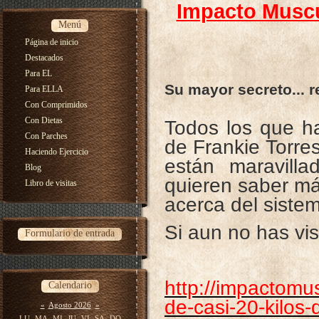
Impacto Muscu
Menú
Página de inicio
Destacados
Para EL
Su mayor secreto... r
Para ELLA
Con Comprimidos
Con Dietas
Todos los que ha
Con Parches
de Frankie Torre
Haciendo Ejercicio
están maravill
Blog
quieren saber m
Libro de visitas
acerca del siste
Si aun no has vist
Formulario de entrada
http://impactomu
Calendario
de-casi-20-kilos
«
Agosto 2026
»
LU
MA
MI
JU
VI
SA
DO